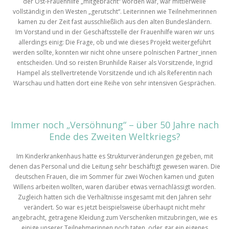
der Ost-Frauenhilfe „mitgebracht“ worden war, war mittlerweile
vollständig in den Westen „gerutscht“. Leiterinnen wie Teilnehmerinnen
kamen zu der Zeit fast ausschließlich aus den alten Bundesländern.
Im Vorstand und in der Geschäftsstelle der Frauenhilfe waren wir uns
allerdings einig: Die Frage, ob und wie dieses Projekt weitergeführt
werden sollte, konnten wir nicht ohne unsere polnischen Partner_innen
entscheiden. Und so reisten Brunhilde Raiser als Vorsitzende, Ingrid
Hampel als stellvertretende Vorsitzende und ich als Referentin nach
Warschau und hatten dort eine Reihe von sehr intensiven Gesprächen.
Immer noch „Versöhnung“ – über 50 Jahre nach
Ende des Zweiten Weltkriegs?
Im Kinderkrankenhaus hatte es Strukturveränderungen gegeben, mit
denen das Personal und die Leitung sehr beschäftigt gewesen waren. Die
deutschen Frauen, die im Sommer für zwei Wochen kamen und guten
Willens arbeiten wollten, waren darüber etwas vernachlässigt worden.
Zugleich hatten sich die Verhältnisse insgesamt mit den Jahren sehr
verändert. So war es jetzt beispielsweise überhaupt nicht mehr
angebracht, getragene Kleidung zum Verschenken mitzubringen, wie es
einige unserer Teilnehmerinnen noch taten, oder gar ein eigenes