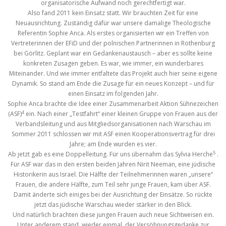
organisatorische Aufwand noch gerechtfertigt war.
Also fand 2011 kein Einsatz statt. Wir brauchten Zeit für eine
Neuausrichtung. Zuständig dafür war unsere damalige Theologische
Referentin Sophie Anca. Als erstes organisierten wir ein Treffen von
Vertreterinnen der EFiD und der polnischen Partnerinnen in Rothenburg
bei Görlitz. Geplant war ein Gedankenaustausch – aber es sollte keine
konkreten Zusagen geben. Es war, wie immer, ein wunderbares
Miteinander. Und wie immer entfaltete das Projekt auch hier seine eigene
Dynamik. So stand am Ende die Zusage für ein neues Konzept – und für
einen Einsatz im folgenden Jahr.
Sophie Anca brachte die Idee einer Zusammenarbeit Aktion Sühnezeichen
4
(ASF)
ein. Nach einer „Testfahrt“ einer kleinen Gruppe von Frauen aus der
Verbandsleitung und aus Mitgliedsorganisationen nach Warschau im
Sommer 2011 schlossen wir mit ASF einen Kooperationsvertrag für drei
Jahre; am Ende wurden es vier.
5
Ab jetzt gab es eine Doppelleitung. Für uns übernahm das Sylvia Herche
.
Für ASF war das in den ersten beiden Jahren Nirit Neeman, eine jüdische
Historikerin aus Israel. Die Hälfte der Teilnehmerinnen waren „unsere“
Frauen, die andere Hälfte, zum Teil sehr junge Frauen, kam über ASF.
Damit änderte sich einiges bei der Ausrichtung der Einsätze. So rückte
jetzt das jüdische Warschau wieder stärker in den Blick.
Und natürlich brachten diese jungen Frauen auch neue Sichtweisen ein.
Unter anderem stand, wieder einmal, der Versöhnungsgedanke zur