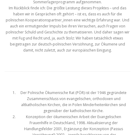
Sommerlagerprogramm aufgenommen.
Im Rückblick finde ich: Die größte Leistung dieses Projektes – und das
haben wir in Gesprächen oft gehört – ist es, dass es auch für die
polnischen Kooperationspartner_innen eine wichtige Erfahrung war. Und
auch ein ermutigender Impuls bei ihren Versuchen, auch Fragen von
polnischer Schuld und Geschichte zu thematisieren. Und daher sagen wir
mit Fug und Recht und, ja, auch Stolz: Wir haben tatsächlich etwas
beigetragen zur deutsch-polnischen Versöhnung, zur Ökumene und
damit, nicht zuletzt, auch zur europäischen Einigung.
Der Polnische Ökumenische Rat (PÖR) ist der 1946 gegründete
Zusammenschluss von evangelischen, orthodoxen und
altkatholischen Kirchen, die in Polen Minderheitenkirchen sind
gegenüber der katholischen Kirche.
Konzeption der ökumenischen Arbeit der Evangelischen
Frauenhilfe in Deutschland, 1998. Aktualisierung der
Handlungsfelder 2001, Ergänzung der Konzeption (Passus
„Versöhnung“) 2002 – jeweils beschlossen von der