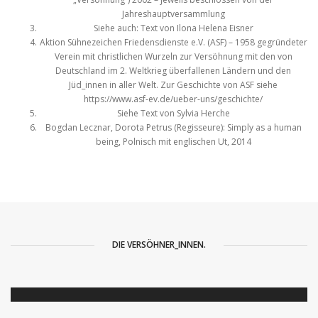
Jahreshauptversammlung
Siehe auch:
Text von Ilona Helena Eisner
Aktion Sühnezeichen Friedensdienste e.V. (ASF) – 1958 gegründeter
Verein mit christlichen Wurzeln zur Versöhnung mit den von
Deutschland im 2. Weltkrieg überfallenen Ländern und den
Jüd_innen in aller Welt. Zur Geschichte von ASF siehe
https://www.asf-ev.de/ueber-uns/geschichte/
Siehe Text von Sylvia Herche
Bogdan Lecznar, Dorota Petrus (Regisseure): Simply as a human
being, Polnisch mit englischen Ut, 2014
DIE VERSÖHNER_INNEN.