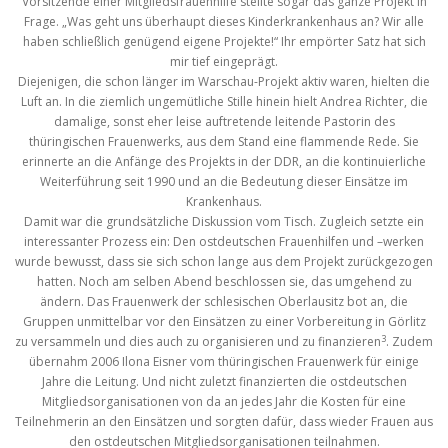
Vorsitzende einer Mitgliedsfrauenhilfe stellte sogar das ganze Projekt in
Frage. „Was geht uns überhaupt dieses Kinderkrankenhaus an? Wir alle
haben schließlich genügend eigene Projekte!“ Ihr empörter Satz hat sich
mir tief eingeprägt.
Diejenigen, die schon länger im Warschau-Projekt aktiv waren, hielten die
Luft an. In die ziemlich ungemütliche Stille hinein hielt Andrea Richter, die
damalige, sonst eher leise auftretende leitende Pastorin des
thüringischen Frauenwerks, aus dem Stand eine flammende Rede. Sie
erinnerte an die Anfänge des Projekts in der DDR, an die kontinuierliche
Weiterführung seit 1990 und an die Bedeutung dieser Einsätze im
Krankenhaus.
Damit war die grundsätzliche Diskussion vom Tisch. Zugleich setzte ein
interessanter Prozess ein: Den ostdeutschen Frauenhilfen und –werken
wurde bewusst, dass sie sich schon lange aus dem Projekt zurückgezogen
hatten. Noch am selben Abend beschlossen sie, das umgehend zu
ändern. Das Frauenwerk der schlesischen Oberlausitz bot an, die
Gruppen unmittelbar vor den Einsätzen zu einer Vorbereitung in Görlitz
3
zu versammeln und dies auch zu organisieren und zu finanzieren
. Zudem
übernahm 2006 Ilona Eisner vom thüringischen Frauenwerk für einige
Jahre die Leitung. Und nicht zuletzt finanzierten die ostdeutschen
Mitgliedsorganisationen von da an jedes Jahr die Kosten für eine
Teilnehmerin an den Einsätzen und sorgten dafür, dass wieder Frauen aus
den ostdeutschen Mitgliedsorganisationen teilnahmen.