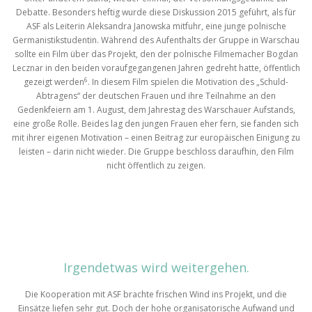
Debatte. Besonders heftig wurde diese Diskussion 2015 geführt, als für
ASF als Leiterin Aleksandra Janowska mitfuhr, eine junge polnische
Germanistikstudentin. Während des Aufenthalts der Gruppe in Warschau
sollte ein Film über das Projekt, den der polnische Filmemacher Bogdan
Lecznar in den beiden voraufgegangenen Jahren gedreht hatte, öffentlich
6
gezeigt werden
. In diesem Film spielen die Motivation des „Schuld-
Abtragens“ der deutschen Frauen und ihre Teilnahme an den
Gedenkfeiern am 1. August, dem Jahrestag des Warschauer Aufstands,
eine große Rolle. Beides lag den jungen Frauen eher fern, sie fanden sich
mit ihrer eigenen Motivation – einen Beitrag zur europäischen Einigung zu
leisten – darin nicht wieder. Die Gruppe beschloss daraufhin, den Film
nicht öffentlich zu zeigen.
Irgendetwas wird weitergehen.
Die Kooperation mit ASF brachte frischen Wind ins Projekt, und die
Einsätze liefen sehr gut. Doch der hohe organisatorische Aufwand und