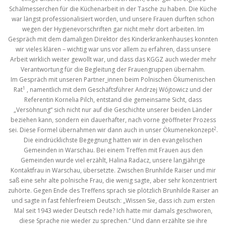
Schälmesserchen für die Küchenarbeit in der Tasche zu haben. Die Küche
war längst professionalisiert worden, und unsere Frauen durften schon
wegen der Hygienevorschriften gar nicht mehr dort arbeiten. Im
Gespräch mit dem damaligen Direktor des Kinderkrankenhauses konnten
wir vieles klären – wichtig war uns vor allem zu erfahren, dass unsere
Arbeit wirklich weiter gewollt war, und dass das KGGZ auch wieder mehr
Verantwortung für die Begleitung der Frauengruppen übernahm.
Im Gespräch mit unseren Partner_innen beim Polnischen Ökumenischen
1
Rat
, namentlich mit dem Geschäftsführer Andrzej Wójtowicz und der
Referentin Kornelia Pilch, entstand die gemeinsame Sicht, dass
„Versöhnung“ sich nicht nur auf die Geschichte unserer beiden Länder
beziehen kann, sondern ein dauerhafter, nach vorne geöffneter Prozess
2
sei. Diese Formel übernahmen wir dann auch in unser Ökumenekonzept
.
Die eindrücklichste Begegnung hatten wir in den evangelischen
Gemeinden in Warschau. Bei einem Treffen mit Frauen aus den
Gemeinden wurde viel erzählt, Halina Radacz, unsere langjährige
Kontaktfrau in Warschau, übersetzte. Zwischen Brunhilde Raiser und mir
saß eine sehr alte polnische Frau, die wenig sagte, aber sehr konzentriert
zuhörte. Gegen Ende des Treffens sprach sie plötzlich Brunhilde Raiser an
und sagte in fast fehlerfreiem Deutsch: „Wissen Sie, dass ich zum ersten
Mal seit 1943 wieder Deutsch rede? Ich hatte mir damals geschworen,
diese Sprache nie wieder zu sprechen.“ Und dann erzählte sie ihre