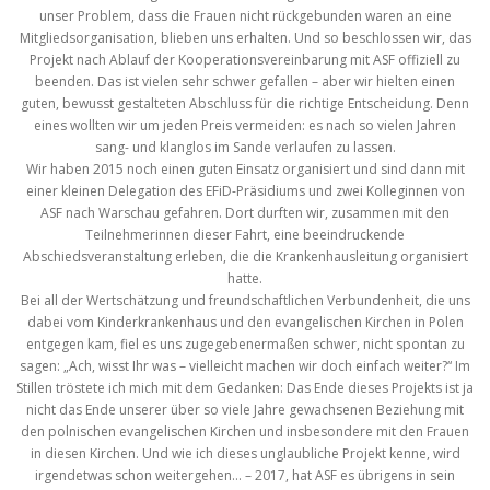
unser Problem, dass die Frauen nicht rückgebunden waren an eine
Mitgliedsorganisation, blieben uns erhalten. Und so beschlossen wir, das
Projekt nach Ablauf der Kooperationsvereinbarung mit ASF offiziell zu
beenden. Das ist vielen sehr schwer gefallen – aber wir hielten einen
guten, bewusst gestalteten Abschluss für die richtige Entscheidung. Denn
eines wollten wir um jeden Preis vermeiden: es nach so vielen Jahren
sang- und klanglos im Sande verlaufen zu lassen.
Wir haben 2015 noch einen guten Einsatz organisiert und sind dann mit
einer kleinen Delegation des EFiD-Präsidiums und zwei Kolleginnen von
ASF nach Warschau gefahren. Dort durften wir, zusammen mit den
Teilnehmerinnen dieser Fahrt, eine beeindruckende
Abschiedsveranstaltung erleben, die die Krankenhausleitung organisiert
hatte.
Bei all der Wertschätzung und freundschaftlichen Verbundenheit, die uns
dabei vom Kinderkrankenhaus und den evangelischen Kirchen in Polen
entgegen kam, fiel es uns zugegebenermaßen schwer, nicht spontan zu
sagen: „Ach, wisst Ihr was – vielleicht machen wir doch einfach weiter?“ Im
Stillen tröstete ich mich mit dem Gedanken: Das Ende dieses Projekts ist ja
nicht das Ende unserer über so viele Jahre gewachsenen Beziehung mit
den polnischen evangelischen Kirchen und insbesondere mit den Frauen
in diesen Kirchen. Und wie ich dieses unglaubliche Projekt kenne, wird
irgendetwas schon weitergehen… – 2017, hat ASF es übrigens in sein