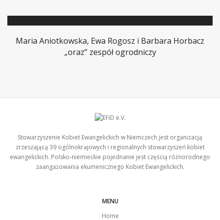
Maria Aniotkowska, Ewa Rogosz i Barbara Horbacz
„oraz” zespół ogrodniczy
Stowarzyszenie Kobiet Ewangelickich w Niemczech jest organizacją
zrzeszającą 39 ogólnokrajowych i regionalnych stowarzyszeń kobiet
ewangelickich. Polsko-niemieckie pojednanie jest częścią różnorodnego
zaangażowania ekumenicznego Kobiet Ewangelickich.
MENU
Home