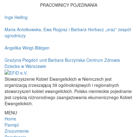
PRACOWNICY POJEDNANIA
Inge Heiling
Maria Aniotkowska, Ewa Rogosz i Barbara Horbacz „oraz” zespół
ogrodniczy
Angelika Weigt-Blätgen
Graźyna Piegdoń und Barbara Burzyńska Centrum Zdrowia
Dziecka w Warszawie
Stowarzyszenie Kobiet Ewangelickich w Niemczech jest
organizacją zrzeszającą 39 ogólnokrajowych i regionalnych
stowarzyszeń kobiet ewangelickich. Polsko-niemieckie pojednanie
jest częścią różnorodnego zaangażowania ekumenicznego Kobiet
Ewangelickich.
MENU
Home
Pamięć
Zrozumienie
Pojednanie