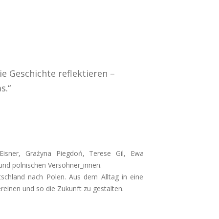
e Geschichte reflektieren –
s.“
 Eisner,
Grażyna Piegdoń, Terese Gil,
Ewa
und polnischen Versöhner_innen.
chland nach Polen. Aus dem Alltag in eine
reinen und so die Zukunft zu gestalten.