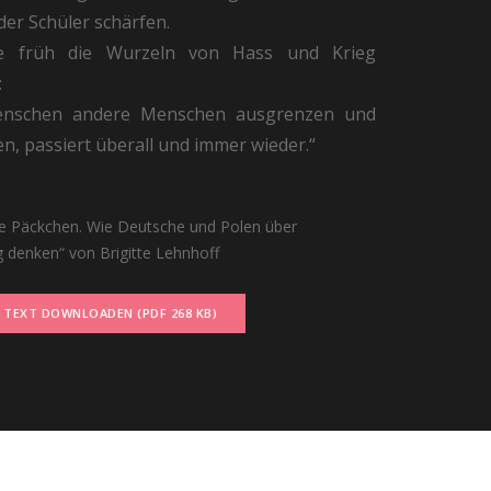
der Schüler schärfen.
e früh die Wurzeln von Hass und Krieg
:
nschen andere Menschen ausgrenzen und
en, passiert überall und immer wieder.“
te Päckchen. Wie Deutsche und Polen über
 denken“ von Brigitte Lehnhoff
 TEXT DOWNLOADEN (PDF 268 KB)