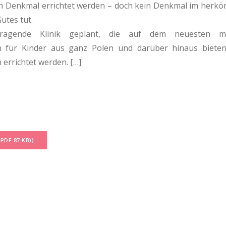
in Denkmal errichtet werden – doch kein Denkmal im herköm
utes tut.
agende Klinik geplant, die auf dem neuesten me
 für Kinder aus ganz Polen und darüber hinaus bieten 
 errichtet werden. […]
DF 87 KB))