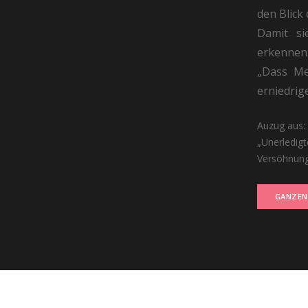
den Blick 
Damit si
erkennen
„Dass Me
erniedrig
Auzug aus:
„Unerledig
Versöhnung
GANZEN