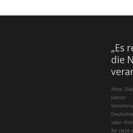
„Es r
die N
vera
Alina Dab
Jahren
Versöhnu
Deutschl
über ihre
ihr nicht