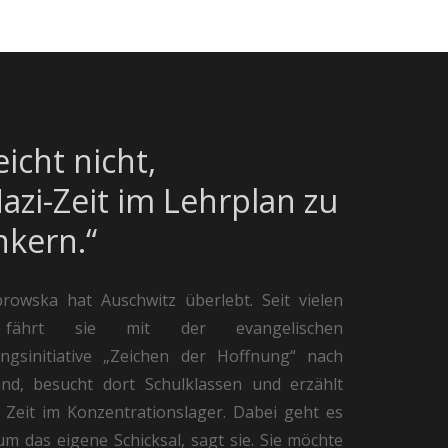
eicht nicht,
azi-Zeit im Lehrplan zu
nkern.“
rowska hat Auschwitz überlebt. Seit vielen
 fährt sie mit der evangelischen
ngsinitiative „Zeichen der Hoffnung“ nach
and, besucht dort Schulklassen und erzählt
 Zeit im Konzentrationslager. Dabei geht es
 um das eigene Schicksal, sagt sie. Sie möchte