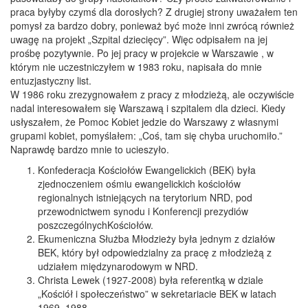
praca byłyby czymś dla dorosłych? Z drugiej strony uważałem ten
pomysł za bardzo dobry, ponieważ być może inni zwrócą również
uwagę na projekt „Szpital dziecięcy”. Więc odpisałem na jej
prośbę pozytywnie. Po jej pracy w projekcie w Warszawie , w
którym nie uczestniczyłem w 1983 roku, napisała do mnie
entuzjastyczny list.
W 1986 roku zrezygnowałem z pracy z młodzieżą, ale oczywiście
nadal interesowałem się Warszawą i szpitalem dla dzieci. Kiedy
usłyszałem, że Pomoc Kobiet jedzie do Warszawy z własnymi
grupami kobiet, pomyślałem: „Coś, tam się chyba uruchomiło.”
Naprawdę bardzo mnie to ucieszyło.
Konfederacja Kościołów Ewangelickich (BEK) była
zjednoczeniem ośmiu ewangelickich kościołów
regionalnych istniejących na terytorium NRD, pod
przewodnictwem synodu i Konferencji prezydiów
poszczególnychKościołów.
Ekumeniczna Służba Młodzieży była jednym z działów
BEK, który był odpowiedzialny za pracę z młodzieżą z
udziałem międzynarodowym w NRD.
Christa Lewek (1927-2008) była referentką w dziale
„Kościół i społeczeństwo” w sekretariacie BEK w latach
1969–1988.