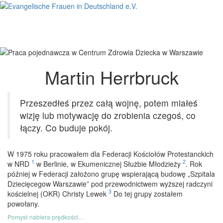
Martin Herrbruck
Przeszedłeś przez całą wojnę, potem miałeś
wizję lub motywację do zrobienia czegoś, co
łączy. Co buduje pokój.
W 1975 roku pracowałem dla Federacji Kościołów Protestanckich
1
2
w NRD
w Berlinie, w Ekumenicznej Służbie Młodzieży
. Rok
później w Federacji założono grupę wspierającą budowę „Szpitala
Dziecięcegow Warszawie” pod przewodnictwem wyższej radczyni
3
kościelnej (OKR) Christy Lewek
Do tej grupy zostałem
powołany.
Pomysł nabiera prędkości…