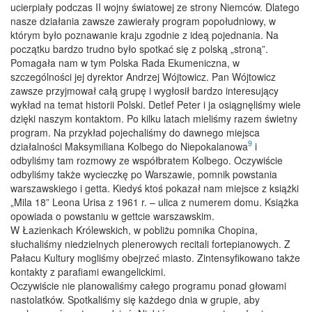
ucierpiały podczas II wojny światowej ze strony Niemców. Dlatego
nasze działania zawsze zawierały program popołudniowy, w
którym było poznawanie kraju zgodnie z ideą pojednania. Na
początku bardzo trudno było spotkać się z polską „stroną”.
Pomagała nam w tym Polska Rada Ekumeniczna, w
szczególności jej dyrektor Andrzej Wójtowicz. Pan Wójtowicz
zawsze przyjmował całą grupę i wygłosił bardzo interesujący
wykład na temat historii Polski. Detlef Peter i ja osiągnęliśmy wiele
dzięki naszym kontaktom. Po kilku latach mieliśmy razem świetny
program. Na przykład pojechaliśmy do dawnego miejsca
9
działalności Maksymiliana Kolbego do Niepokalanowa
i
odbyliśmy tam rozmowy ze współbratem Kolbego. Oczywiście
odbyliśmy także wycieczkę po Warszawie, pomnik powstania
warszawskiego i getta. Kiedyś ktoś pokazał nam miejsce z książki
„Mila 18” Leona Urisa z 1961 r. – ulica z numerem domu. Książka
opowiada o powstaniu w gettcie warszawskim.
W Łazienkach Królewskich, w pobliżu pomnika Chopina,
słuchaliśmy niedzielnych plenerowych recitali fortepianowych. Z
Pałacu Kultury mogliśmy obejrzeć miasto. Zintensyfikowano także
kontakty z parafiami ewangelickimi.
Oczywiście nie planowaliśmy całego programu ponad głowami
nastolatków. Spotkaliśmy się każdego dnia w grupie, aby