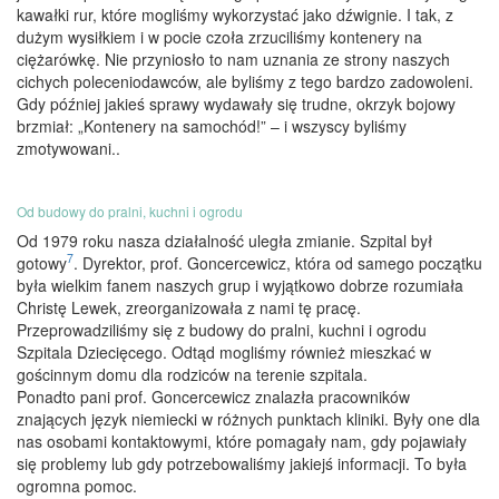
kawałki rur, które mogliśmy wykorzystać jako dźwignie. I tak, z
dużym wysiłkiem i w pocie czoła zrzuciliśmy kontenery na
ciężarówkę. Nie przyniosło to nam uznania ze strony naszych
cichych poleceniodawców, ale byliśmy z tego bardzo zadowoleni.
Gdy później jakieś sprawy wydawały się trudne, okrzyk bojowy
brzmiał: „Kontenery na samochód!” – i wszyscy byliśmy
zmotywowani..
Od budowy do pralni, kuchni i ogrodu
Od 1979 roku nasza działalność uległa zmianie. Szpital był
7
gotowy
. Dyrektor, prof. Goncercewicz, która od samego początku
była wielkim fanem naszych grup i wyjątkowo dobrze rozumiała
Christę Lewek, zreorganizowała z nami tę pracę.
Przeprowadziliśmy się z budowy do pralni, kuchni i ogrodu
Szpitala Dziecięcego. Odtąd mogliśmy również mieszkać w
gościnnym domu dla rodziców na terenie szpitala.
Ponadto pani prof. Goncercewicz znalazła pracowników
znających język niemiecki w różnych punktach kliniki. Były one dla
nas osobami kontaktowymi, które pomagały nam, gdy pojawiały
się problemy lub gdy potrzebowaliśmy jakiejś informacji. To była
ogromna pomoc.