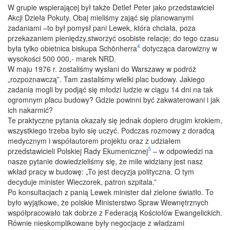
W grupie wspierającej był także Detlef Peter jako przedstawiciel
Akcji Dzieła Pokuty. Obaj mieliśmy zająć się planowanymi
zadaniami –to był pomysł pani Lewek, która chciała, poza
przekazaniem pieniędzy,stworzyć osobiste relacje; do tego czasu
4
była tylko obietnica biskupa Schönherra
dotycząca darowizny w
wysokości 500 000,- marek NRD.
W maju 1976 r. zostaliśmy wysłani do Warszawy w podróż
„rozpoznawczą”. Tam zastaliśmy wielki plac budowy. Jakiego
zadania mogli by podjąć się młodzi ludzie w ciągu 14 dni na tak
ogromnym placu budowy? Gdzie powinni być zakwaterowani i jak
ich nakarmić?
Te praktyczne pytania okazały się jednak dopiero drugim krokiem,
wszystkiego trzeba było się uczyć. Podczas rozmowy z doradcą
medycznym i współautorem projektu oraz z udziałem
5
przedstawicieli Polskiej Rady Ekumenicznej
– w odpowiedzi na
nasze pytanie dowiedzieliśmy się, że mile widziany jest nasz
wkład pracy w budowę: „To jest decyzja polityczna. O tym
decyduje minister Wieczorek, patron szpitala.”
Po konsultacjach z panią Lewek minister dał zielone światło. To
było wyjątkowe, że polskie Ministerstwo Spraw Wewnętrznych
współpracowało tak dobrze z Federacją Kościołów Ewangelickich.
Równie nieskomplikowane były negocjacje z władzami