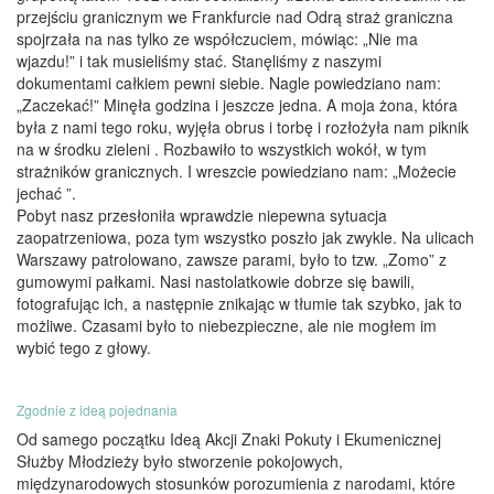
przejściu granicznym we Frankfurcie nad Odrą straż graniczna
spojrzała na nas tylko ze współczuciem, mówiąc: „Nie ma
wjazdu!” i tak musieliśmy stać. Stanęliśmy z naszymi
dokumentami całkiem pewni siebie. Nagle powiedziano nam:
„Zaczekać!” Minęła godzina i jeszcze jedna. A moja żona, która
była z nami tego roku, wyjęła obrus i torbę i rozłożyła nam piknik
na w środku zieleni . Rozbawiło to wszystkich wokół, w tym
strażników granicznych. I wreszcie powiedziano nam: „Możecie
jechać ”.
Pobyt nasz przesłoniła wprawdzie niepewna sytuacja
zaopatrzeniowa, poza tym wszystko poszło jak zwykle. Na ulicach
Warszawy patrolowano, zawsze parami, było to tzw. „Zomo” z
gumowymi pałkami. Nasi nastolatkowie dobrze się bawili,
fotografując ich, a następnie znikając w tłumie tak szybko, jak to
możliwe. Czasami było to niebezpieczne, ale nie mogłem im
wybić tego z głowy.
Zgodnie z ideą pojednania
Od samego początku Ideą Akcji Znaki Pokuty i Ekumenicznej
Służby Młodzieży było stworzenie pokojowych,
międzynarodowych stosunków porozumienia z narodami, które