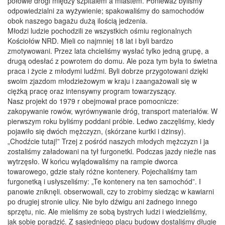
połowie drogi między szpitalem a miastem. Ponieważ byliśmy
odpowiedzialni za wyżywienie; spakowaliśmy do samochodów
obok naszego bagażu dużą ilością jedzenia.
Młodzi ludzie pochodzili ze wszystkich ośmiu regionalnych
Kościołów NRD. Mieli co najmniej 18 lat i byli bardzo
zmotywowani. Przez lata chcieliśmy wysłać tylko jedną grupę, a
drugą odesłać z powrotem do domu. Ale poza tym była to świetna
praca i życie z młodymi ludźmi. Byli dobrze przygotowani dzięki
swoim zjazdom młodzieżowym w kraju i zaangażowali się w
ciężką pracę oraz intensywny program towarzyszący.
Nasz projekt do 1979 r obejmował prace pomocnicze:
zakopywanie rowów, wyrównywanie dróg, transport materiałów. W
pierwszym roku byliśmy poddani próbie. Ledwo zaczęliśmy, kiedy
pojawiło się dwóch mężczyzn, (skórzane kurtki i dżinsy).
„Chodźcie tutaj!” Trzej z pośród naszych młodych mężczyzn i ja
zostaliśmy załadowani na tył furgonetki. Podczas jazdy nieźle nas
wytrzęsło. W końcu wylądowaliśmy na rampie dworca
towarowego, gdzie stały różne kontenery. Pojechaliśmy tam
furgonetką i usłyszeliśmy: „Te kontenery na ten samochód”. I
panowie zniknęli. obserwowali, czy to zrobimy siedząc w kawiarni
po drugiej stronie ulicy. Nie było dźwigu ani żadnego innego
sprzętu, nic. Ale mieliśmy ze sobą bystrych ludzi i wiedzieliśmy,
jak sobie poradzić. Z sąsiedniego placu budowy dostaliśmy długie