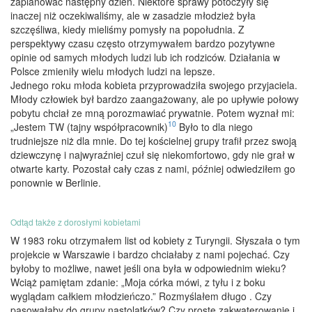
zaplanować następny dzień. Niektóre sprawy potoczyły się
inaczej niż oczekiwaliśmy, ale w zasadzie młodzież była
szczęśliwa, kiedy mieliśmy pomysły na popołudnia. Z
perspektywy czasu często otrzymywałem bardzo pozytywne
opinie od samych młodych ludzi lub ich rodziców. Działania w
Polsce zmieniły wielu młodych ludzi na lepsze.
Jednego roku młoda kobieta przyprowadziła swojego przyjaciela.
Młody człowiek był bardzo zaangażowany, ale po upływie połowy
pobytu chciał ze mną porozmawiać prywatnie. Potem wyznał mi:
10
„Jestem TW (tajny współpracownik)
Było to dla niego
trudniejsze niż dla mnie. Do tej kościelnej grupy trafił przez swoją
dziewczynę i najwyraźniej czuł się niekomfortowo, gdy nie grał w
otwarte karty. Pozostał cały czas z nami, później odwiedziłem go
ponownie w Berlinie.
Odtąd także z dorosłymi kobietami
W 1983 roku otrzymałem list od kobiety z Turyngii. Słyszała o tym
projekcie w Warszawie i bardzo chciałaby z nami pojechać. Czy
byłoby to możliwe, nawet jeśli ona była w odpowiednim wieku?
Wciąż pamiętam zdanie: „Moja córka mówi, z tyłu i z boku
wyglądam całkiem młodzieńczo.” Rozmyślałem długo . Czy
pasowałaby do grupy nastolatków? Czy proste zakwaterowanie i