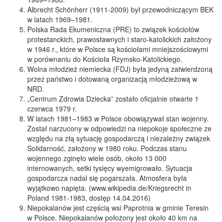
Albrecht Schönherr (1911-2009) był przewodniczącym BEK
w latach 1969–1981.
Polska Rada Ekumeniczna (PRE) to związek kościołów
protestanckich, prawosławnych i staro-katolickich założony
w 1946 r., które w Polsce są kościołami mniejszościowymi
w porównaniu do Kościoła Rzymsko-Katolickiego.
Wolna młodzież niemiecka (FDJ) była jedyną zatwierdzoną
przez państwo i dotowaną organizacją młodzieżową w
NRD.
„Centrum Zdrowia Dziecka” zostało oficjalnie otwarte 1
czerwca 1979 r.
W latach 1981–1983 w Polsce obowiązywał stan wojenny.
Został narzucony w odpowiedzi na niepokoje społeczne ze
względu na złą sytuację gospodarczą i niezależny związek
Solidarność, założony w 1980 roku. Podczas stanu
wojennego zginęło wiele osób, około 13 000
internowanych, setki tysięcy wyemigrowało. Sytuacja
gospodarcza nadal się pogarszała. Atmosfera była
wyjątkowo napięta. (www.wikipedia.de/Kriegsrecht in
Poland 1981-1983, dostęp 14.04.2016)
Niepokalanów jest częścią wsi Paprotnia w gminie Teresin
w Polsce. Niepokalanów położony jest około 40 km na