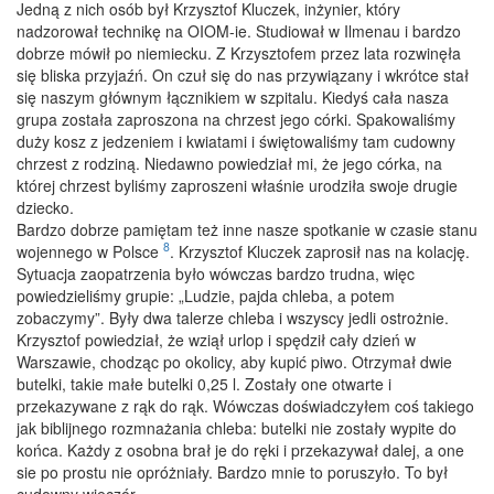
Jedną z nich osób był Krzysztof Kluczek, inżynier, który
nadzorował technikę na OIOM-ie. Studiował w Ilmenau i bardzo
dobrze mówił po niemiecku. Z Krzysztofem przez lata rozwinęła
się bliska przyjaźń. On czuł się do nas przywiązany i wkrótce stał
się naszym głównym łącznikiem w szpitalu. Kiedyś cała nasza
grupa została zaproszona na chrzest jego córki. Spakowaliśmy
duży kosz z jedzeniem i kwiatami i świętowaliśmy tam cudowny
chrzest z rodziną. Niedawno powiedział mi, że jego córka, na
której chrzest byliśmy zaproszeni właśnie urodziła swoje drugie
dziecko.
Bardzo dobrze pamiętam też inne nasze spotkanie w czasie stanu
8
wojennego w Polsce
. Krzysztof Kluczek zaprosił nas na kolację.
Sytuacja zaopatrzenia było wówczas bardzo trudna, więc
powiedzieliśmy grupie: „Ludzie, pajda chleba, a potem
zobaczymy”. Były dwa talerze chleba i wszyscy jedli ostrożnie.
Krzysztof powiedział, że wziął urlop i spędził cały dzień w
Warszawie, chodząc po okolicy, aby kupić piwo. Otrzymał dwie
butelki, takie małe butelki 0,25 l. Zostały one otwarte i
przekazywane z rąk do rąk. Wówczas doświadczyłem coś takiego
jak biblijnego rozmnażania chleba: butelki nie zostały wypite do
końca. Każdy z osobna brał je do ręki i przekazywał dalej, a one
sie po prostu nie opróżniały. Bardzo mnie to poruszyło. To był
cudowny wieczór.