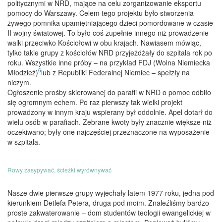
politycznymi w NRD, mające na celu zorganizowanie eksportu
pomocy do Warszawy. Celem tego projektu było stworzenia
żywego pomnika upamiętniającego dzieci pomordowane w czasie
II wojny światowej. To było coś zupełnie innego niż prowadzenie
walki przeciwko Kościołowi w obu krajach. Nawiasem mówiąc,
tylko takie grupy z kościołów NRD przyjeżdżały do szpitala rok po
roku. Wszystkie inne próby – na przykład FDJ (Wolna Niemiecka
6
Młodzież)
lub z Republiki Federalnej Niemiec – spełzły na
niczym.
Ogłoszenie prośby skierowanej do parafii w NRD o pomoc odbiło
się ogromnym echem. Po raz pierwszy tak wielki projekt
prowadzony w innym kraju wspierany był oddolnie. Apel dotarł do
wielu osób w parafiach. Zebrane kwoty były znacznie większe niż
oczekiwano; były one najczęściej przeznaczone na wyposażenie
w szpitala.
Rowy zasypywać, ścieżki wyrównywać
Nasze dwie pierwsze grupy wyjechały latem 1977 roku, jedna pod
kierunkiem Detlefa Petera, druga pod moim. Znaleźliśmy bardzo
proste zakwaterowanie – dom studentów teologii ewangelickiej w