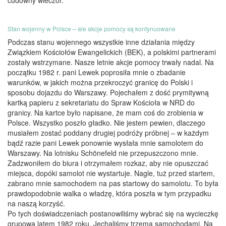
Stan wojenny w Polsce – ale akcje pomocy są kontynuowane
Podczas stanu wojennego wszystkie inne działania między
Związkiem Kościołów Ewangelickich (BEK), a polskimi partnerami
zostały wstrzymane. Nasze letnie akcje pomocy trwały nadal. Na
początku 1982 r. pani Lewek poprosiła mnie o zbadanie
warunków, w jakich można przekroczyć granicę do Polski i
sposobu dojazdu do Warszawy. Pojechałem z dość prymitywną
kartką papieru z sekretariatu do Spraw Kościoła w NRD do
granicy. Na kartce było napisane, że mam coś do zrobienia w
Polsce. Wszystko poszło gładko. Nie jestem pewien, dlaczego
musiałem zostać poddany drugiej podróży próbnej – w każdym
bądź razie pani Lewek ponownie wysłała mnie samolotem do
Warszawy. Na lotnisku Schönefeld nie przepuszczono mnie.
Zadzwoniłem do biura i otrzymałem rozkaz, aby nie opuszczać
miejsca, dopóki samolot nie wystartuje. Nagle, tuż przed startem,
zabrano mnie samochodem na pas startowy do samolotu. To była
prawdopodobnie walka o władzę, która poszła w tym przypadku
na naszą korzyść.
Po tych doświadczeniach postanowiliśmy wybrać się na wycieczkę
grupową latem 1982 roku. Jechaliśmy trzema samochodami. Na