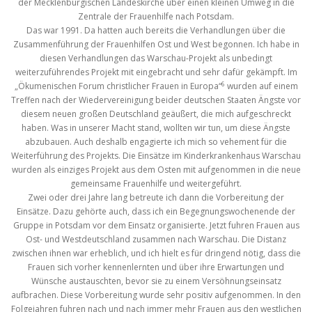
der Mecklenburgischen Landeskirche über einen kleinen Umweg in die
Zentrale der Frauenhilfe nach Potsdam.
Das war 1991. Da hatten auch bereits die Verhandlungen über die
Zusammenführung der Frauenhilfen Ost und West begonnen. Ich habe in
diesen Verhandlungen das Warschau-Projekt als unbedingt
weiterzuführendes Projekt mit eingebracht und sehr dafür gekämpft. Im
6
„Ökumenischen Forum christlicher Frauen in Europa“
wurden auf einem
Treffen nach der Wiedervereinigung beider deutschen Staaten Ängste vor
diesem neuen großen Deutschland geäußert, die mich aufgeschreckt
haben. Was in unserer Macht stand, wollten wir tun, um diese Ängste
abzubauen. Auch deshalb engagierte ich mich so vehement für die
Weiterführung des Projekts. Die Einsätze im Kinderkrankenhaus Warschau
wurden als einziges Projekt aus dem Osten mit aufgenommen in die neue
gemeinsame Frauenhilfe und weitergeführt.
Zwei oder drei Jahre lang betreute ich dann die Vorbereitung der
Einsätze. Dazu gehörte auch, dass ich ein Begegnungswochenende der
Gruppe in Potsdam vor dem Einsatz organisierte. Jetzt fuhren Frauen aus
Ost- und Westdeutschland zusammen nach Warschau. Die Distanz
zwischen ihnen war erheblich, und ich hielt es für dringend nötig, dass die
Frauen sich vorher kennenlernten und über ihre Erwartungen und
Wünsche austauschten, bevor sie zu einem Versöhnungseinsatz
aufbrachen. Diese Vorbereitung wurde sehr positiv aufgenommen. In den
Folgejahren fuhren nach und nach immer mehr Frauen aus den westlichen