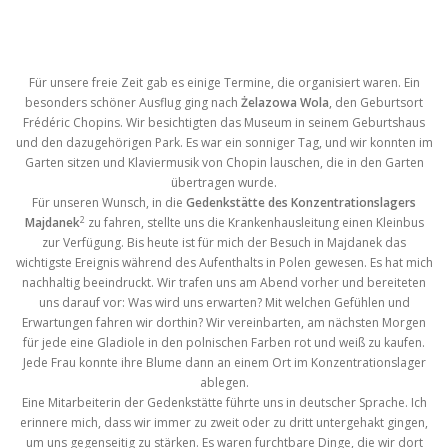
Für unsere freie Zeit gab es einige Termine, die organisiert waren. Ein
besonders schöner Ausflug ging nach
Żelazowa Wola
, den Geburtsort
Frédéric Chopins. Wir besichtigten das Museum in seinem Geburtshaus
und den dazugehörigen Park. Es war ein sonniger Tag, und wir konnten im
Garten sitzen und Klaviermusik von Chopin lauschen, die in den Garten
übertragen wurde.
Für unseren Wunsch, in die
Gedenkstätte des Konzentrationslagers
2
Majdanek
zu fahren, stellte uns die Krankenhausleitung einen Kleinbus
zur Verfügung. Bis heute ist für mich der Besuch in Majdanek das
wichtigste Ereignis während des Aufenthalts in Polen gewesen. Es hat mich
nachhaltig beeindruckt. Wir trafen uns am Abend vorher und bereiteten
uns darauf vor: Was wird uns erwarten? Mit welchen Gefühlen und
Erwartungen fahren wir dorthin? Wir vereinbarten, am nächsten Morgen
für jede eine Gladiole in den polnischen Farben rot und weiß zu kaufen.
Jede Frau konnte ihre Blume dann an einem Ort im Konzentrationslager
ablegen.
Eine Mitarbeiterin der Gedenkstätte führte uns in deutscher Sprache. Ich
erinnere mich, dass wir immer zu zweit oder zu dritt untergehakt gingen,
um uns gegenseitig zu stärken. Es waren furchtbare Dinge, die wir dort