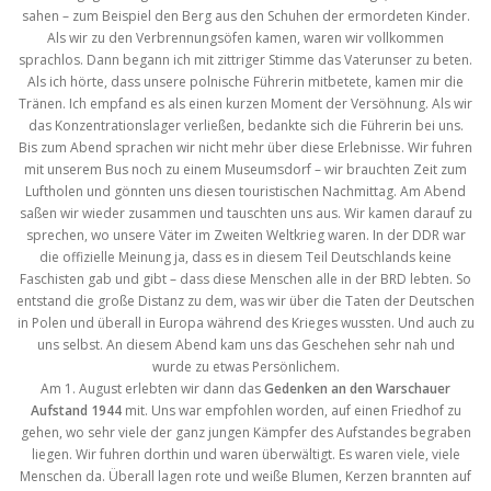
sahen – zum Beispiel den Berg aus den Schuhen der ermordeten Kinder.
Als wir zu den Verbrennungsöfen kamen, waren wir vollkommen
sprachlos. Dann begann ich mit zittriger Stimme das Vaterunser zu beten.
Als ich hörte, dass unsere polnische Führerin mitbetete, kamen mir die
Tränen. Ich empfand es als einen kurzen Moment der Versöhnung. Als wir
das Konzentrationslager verließen, bedankte sich die Führerin bei uns.
Bis zum Abend sprachen wir nicht mehr über diese Erlebnisse. Wir fuhren
mit unserem Bus noch zu einem Museumsdorf – wir brauchten Zeit zum
Luftholen und gönnten uns diesen touristischen Nachmittag. Am Abend
saßen wir wieder zusammen und tauschten uns aus. Wir kamen darauf zu
sprechen, wo unsere Väter im Zweiten Weltkrieg waren. In der DDR war
die offizielle Meinung ja, dass es in diesem Teil Deutschlands keine
Faschisten gab und gibt – dass diese Menschen alle in der BRD lebten. So
entstand die große Distanz zu dem, was wir über die Taten der Deutschen
in Polen und überall in Europa während des Krieges wussten. Und auch zu
uns selbst. An diesem Abend kam uns das Geschehen sehr nah und
wurde zu etwas Persönlichem.
Am 1. August erlebten wir dann das
Gedenken an den Warschauer
Aufstand 1944
mit. Uns war empfohlen worden, auf einen Friedhof zu
gehen, wo sehr viele der ganz jungen Kämpfer des Aufstandes begraben
liegen. Wir fuhren dorthin und waren überwältigt. Es waren viele, viele
Menschen da. Überall lagen rote und weiße Blumen, Kerzen brannten auf