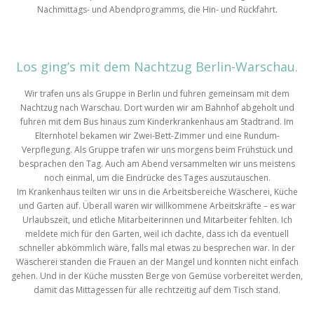
Nachmittags- und Abendprogramms, die Hin- und Rückfahrt.
Los ging’s mit dem Nachtzug Berlin-Warschau.
Wir trafen uns als Gruppe in Berlin und fuhren gemeinsam mit dem
Nachtzug nach Warschau. Dort wurden wir am Bahnhof abgeholt und
fuhren mit dem Bus hinaus zum Kinderkrankenhaus am Stadtrand. Im
Elternhotel bekamen wir Zwei-Bett-Zimmer und eine Rundum-
Verpflegung. Als Gruppe trafen wir uns morgens beim Frühstück und
besprachen den Tag. Auch am Abend versammelten wir uns meistens
noch einmal, um die Eindrücke des Tages auszutauschen.
Im Krankenhaus teilten wir uns in die Arbeitsbereiche Wäscherei, Küche
und Garten auf. Überall waren wir willkommene Arbeitskräfte – es war
Urlaubszeit, und etliche Mitarbeiterinnen und Mitarbeiter fehlten. Ich
meldete mich für den Garten, weil ich dachte, dass ich da eventuell
schneller abkömmlich wäre, falls mal etwas zu besprechen war. In der
Wäscherei standen die Frauen an der Mangel und konnten nicht einfach
gehen. Und in der Küche mussten Berge von Gemüse vorbereitet werden,
damit das Mittagessen für alle rechtzeitig auf dem Tisch stand.