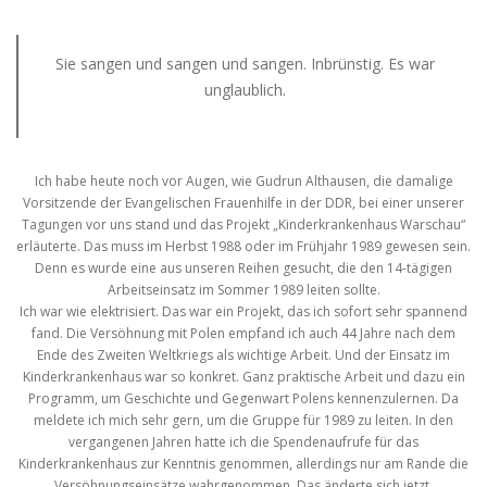
Sie sangen und sangen und sangen. Inbrünstig. Es war
unglaublich.
Ich habe heute noch vor Augen, wie Gudrun Althausen, die damalige
Vorsitzende der Evangelischen Frauenhilfe in der DDR, bei einer unserer
Tagungen vor uns stand und das Projekt „Kinderkrankenhaus Warschau“
erläuterte. Das muss im Herbst 1988 oder im Frühjahr 1989 gewesen sein.
Denn es wurde eine aus unseren Reihen gesucht, die den 14-tägigen
Arbeitseinsatz im Sommer 1989 leiten sollte.
Ich war wie elektrisiert. Das war ein Projekt, das ich sofort sehr spannend
fand. Die Versöhnung mit Polen empfand ich auch 44 Jahre nach dem
Ende des Zweiten Weltkriegs als wichtige Arbeit. Und der Einsatz im
Kinderkrankenhaus war so konkret. Ganz praktische Arbeit und dazu ein
Programm, um Geschichte und Gegenwart Polens kennenzulernen. Da
meldete ich mich sehr gern, um die Gruppe für 1989 zu leiten. In den
vergangenen Jahren hatte ich die Spendenaufrufe für das
Kinderkrankenhaus zur Kenntnis genommen, allerdings nur am Rande die
Versöhnungseinsätze wahrgenommen. Das änderte sich jetzt.