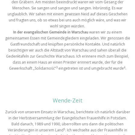
den Gräbern. Am meisten beeindruckt waren wir vom Gesang der
Menschen. Sie sangen und sangen und sangen. Inbrünstig. Es war
unglaublich. Wir sahen mit einem gewissen Neid auf dieses Geschehen
und fragten uns, ob so etwas bei uns auch möglich wäre, und was wir
wohl singen würden.
In der evangelischen Gemeinde in Warschau
waren wir zu einem
gemeinsamen Essen mit Gemeindegliedern eingeladen. Wir genossen die
Gastfreundschaft und knüpften persönliche Kontakte. Und natürlich
besichtigen wir auch die Altstadt von Warschau und sahen überall die
Gedenktafeln zur Geschichte Warschaus. Ich erinnere mich zum Beispiel,
dass an einem Haus an einen Priester erinnert wurde, der für die
3
4
Gewerkschaft „Solidarność“
eingetreten ist und umgebracht wurde
.
Wende-Zeit
Zurück von unserem Einsatz in Warschau, berichtete ich natürlich darüber
in der Herbstversammlung der Evangelischen Frauenhilfe in Potsdam.
Bald danach, 1989 und 1990, überrollten uns dann die politischen
5
Veränderungen in unserem Land
. Ich wechselte aus der Frauenhilfe in