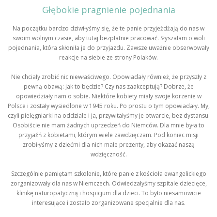
Głębokie pragnienie pojednania
Na początku bardzo dziwiłyśmy się, że te panie przyjeżdżają do nas w
swoim wolnym czasie, aby tutaj bezpłatnie pracować. Słyszałam o woli
pojednania, która skłoniła je do przyjazdu. Zawsze uważnie obserwowały
reakcje na siebie ze strony Polaków.
Nie chciały zrobić nic niewłaściwego. Opowiadały również, że przyszły z
pewną obawą: jak to będzie? Czy nas zaakceptują? Dobrze, że
opowiedziały nam o sobie. Niektóre kobiety miały swoje korzenie w
Polsce i zostały wysiedlone w 1945 roku. Po prostu o tym opowiadały. My,
czyli pielęgniarki na oddziale i ja, przywitałyśmy je otwarcie, bez dystansu.
Osobiście nie mam żadnych uprzedzeń do Niemców. Dla mnie była to
przyjaźń z kobietami, którym wiele zawdzięczam. Pod koniec misji
zrobiłyśmy z dziećmi dla nich małe prezenty, aby okazać naszą
wdzięczność.
Szczególnie pamiętam szkolenie, które panie z kościoła ewangelickiego
zorganizowały dla nas w Niemczech. Odwiedzałyśmy szpitale dziecięce,
klinikę naturopatyczną i hospicjum dla dzieci. To było niesamowicie
interesujące i zostało zorganizowane specjalnie dla nas.