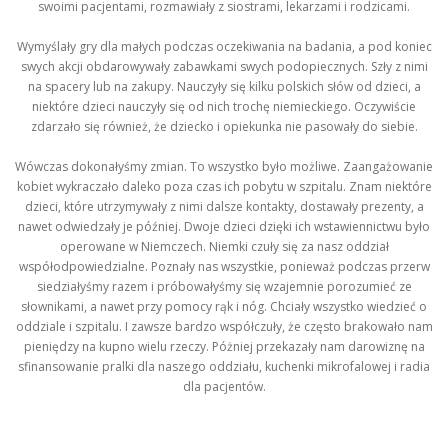
swoimi pacjentami, rozmawiały z siostrami, lekarzami i rodzicami.
Wymyślały gry dla małych podczas oczekiwania na badania, a pod koniec
swych akcji obdarowywały zabawkami swych podopiecznych. Szły z nimi
na spacery lub na zakupy. Nauczyły się kilku polskich słów od dzieci, a
niektóre dzieci nauczyły się od nich trochę niemieckiego. Oczywiście
zdarzało się również, że dziecko i opiekunka nie pasowały do siebie.
Wówczas dokonałyśmy zmian. To wszystko było możliwe. Zaangażowanie
kobiet wykraczało daleko poza czas ich pobytu w szpitalu. Znam niektóre
dzieci, które utrzymywały z nimi dalsze kontakty, dostawały prezenty, a
nawet odwiedzały je później. Dwoje dzieci dzięki ich wstawiennictwu było
operowane w Niemczech. Niemki czuły się za nasz oddział
współodpowiedzialne. Poznały nas wszystkie, ponieważ podczas przerw
siedziałyśmy razem i próbowałyśmy się wzajemnie porozumieć ze
słownikami, a nawet przy pomocy rąk i nóg. Chciały wszystko wiedzieć o
oddziale i szpitalu. I zawsze bardzo współczuły, że często brakowało nam
pieniędzy na kupno wielu rzeczy. Póżniej przekazały nam darowiznę na
sfinansowanie pralki dla naszego oddziału, kuchenki mikrofalowej i radia
dla pacjentów.