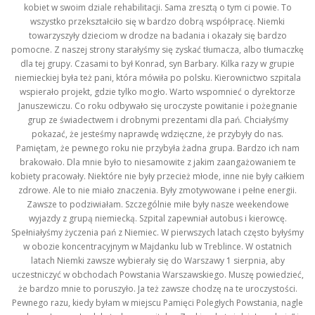
kobiet w swoim dziale rehabilitacji. Sama zresztą o tym ci powie. To
wszystko przekształciło się w bardzo dobrą współpracę. Niemki
towarzyszyły dzieciom w drodze na badania i okazały się bardzo
pomocne. Z naszej strony starałyśmy się zyskać tłumacza, albo tłumaczkę
dla tej grupy. Czasami to był Konrad, syn Barbary. Kilka razy w grupie
niemieckiej była też pani, która mówiła po polsku. Kierownictwo szpitala
wspierało projekt, gdzie tylko mogło. Warto wspomnieć o dyrektorze
Januszewiczu. Co roku odbywało się uroczyste powitanie i pożegnanie
grup ze świadectwem i drobnymi prezentami dla pań. Chciałyśmy
pokazać, że jesteśmy naprawdę wdzięczne, że przybyły do nas.
Pamiętam, że pewnego roku nie przybyła żadna grupa. Bardzo ich nam
brakowało. Dla mnie było to niesamowite z jakim zaangażowaniem te
kobiety pracowały. Niektóre nie były przecież młode, inne nie były całkiem
zdrowe. Ale to nie miało znaczenia. Były zmotywowane i pełne energii.
Zawsze to podziwiałam. Szczególnie miłe były nasze weekendowe
wyjazdy z grupą niemiecką. Szpital zapewniał autobus i kierowcę.
Spełniałyśmy życzenia pań z Niemiec. W pierwszych latach często byłyśmy
w obozie koncentracyjnym w Majdanku lub w Treblince. W ostatnich
latach Niemki zawsze wybierały się do Warszawy 1 sierpnia, aby
uczestniczyć w obchodach Powstania Warszawskiego. Muszę powiedzieć,
że bardzo mnie to poruszyło. Ja też zawsze chodzę na te uroczystości.
Pewnego razu, kiedy byłam w miejscu Pamięci Poległych Powstania, nagle