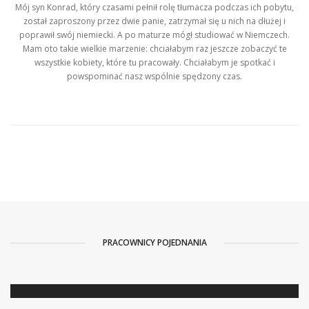
Mój syn Konrad, który czasami pełnił rolę tłumacza podczas ich pobytu,
został zaproszony przez dwie panie, zatrzymał się u nich na dłużej i
poprawił swój niemiecki. A po maturze mógł studiować w Niemczech.
Mam oto takie wielkie marzenie: chciałabym raz jeszcze zobaczyć te
wszystkie kobiety, które tu pracowały. Chciałabym je spotkać i
powspominać nasz wspólnie spędzony czas.
PRACOWNICY POJEDNANIA