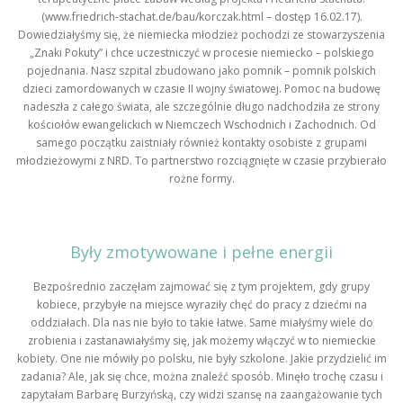
(www.friedrich-stachat.de/bau/korczak.html – dostęp 16.02.17).
Dowiedziałyśmy się, że niemiecka młodzież pochodzi ze stowarzyszenia
„Znaki Pokuty” i chce uczestniczyć w procesie niemiecko – polskiego
pojednania. Nasz szpital zbudowano jako pomnik – pomnik polskich
dzieci zamordowanych w czasie II wojny światowej. Pomoc na budowę
nadeszła z całego świata, ale szczególnie długo nadchodziła ze strony
kościołów ewangelickich w Niemczech Wschodnich i Zachodnich. Od
samego początku zaistniały również kontakty osobiste z grupami
młodzieżowymi z NRD. To partnerstwo rozciągnięte w czasie przybierało
rożne formy.
Były zmotywowane i pełne energii
Bezpośrednio zaczęłam zajmować się z tym projektem, gdy grupy
kobiece, przybyłe na miejsce wyraziły chęć do pracy z dziećmi na
oddziałach. Dla nas nie było to takie łatwe. Same miałyśmy wiele do
zrobienia i zastanawiałyśmy się, jak możemy włączyć w to niemieckie
kobiety. One nie mówiły po polsku, nie były szkolone. Jakie przydzielić im
zadania? Ale, jak się chce, można znaleźć sposób. Minęło trochę czasu i
zapytałam Barbarę Burzyńską, czy widzi szansę na zaangażowanie tych