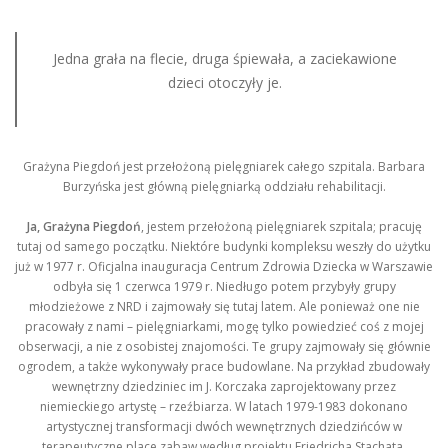
Jedna grała na flecie, druga śpiewała, a zaciekawione
dzieci otoczyły je.
Grażyna Piegdoń jest przełożoną pielęgniarek całego szpitala. Barbara
Burzyńska jest główną pielęgniarką oddziału rehabilitacji.
Ja, Grażyna Piegdoń
, jestem przełożoną pielęgniarek szpitala; pracuję
tutaj od samego początku. Niektóre budynki kompleksu weszły do użytku
już w 1977 r. Oficjalna inauguracja Centrum Zdrowia Dziecka w Warszawie
odbyła się 1 czerwca 1979 r. Niedługo potem przybyły grupy
młodzieżowe z NRD i zajmowały się tutaj latem. Ale ponieważ one nie
pracowały z nami – pielęgniarkami, mogę tylko powiedzieć coś z mojej
obserwacji, a nie z osobistej znajomości. Te grupy zajmowały się głównie
ogrodem, a także wykonywały prace budowlane. Na przykład zbudowały
wewnętrzny dziedziniec im J. Korczaka zaprojektowany przez
niemieckiego artystę – rzeźbiarza. W latach 1979-1983 dokonano
artystycznej transformacji dwóch wewnętrznych dziedzińców w
terapeutyczne place zabaw według projektu Friedricha Stachata.