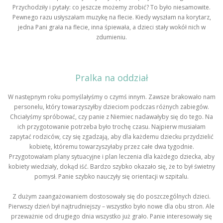
Przychodziły i pytały: co jeszcze możemy zrobić? To było niesamowite.
Pewnego razu usłyszałam muzykę na flecie. Kiedy wyszłam na korytarz,
jedna Pani grała na flecie, inna śpiewała, a dzieci stały wokół nich w
zdumieniu.
Pralka na oddział
W następnym roku pomyślałyśmy o czymś innym. Zawsze brakowało nam
personelu, który towarzyszyłby dzieciom podczas różnych zabiegów.
Chciałyśmy spróbować, czy panie z Niemiec nadawałyby się do tego. Na
ich przygotowanie potrzeba było trochę czasu. Najpierw musiałam
zapytać rodziców, czy się zgadzają, aby dla każdemu dziecku przydzielić
kobietę, któremu towarzyszyłaby przez całe dwa tygodnie.
Przygotowałam plany sytuacyjne i plan leczenia dla każdego dziecka, aby
kobiety wiedziały, dokąd iść. Bardzo szybko okazało się, że to był świetny
pomysł. Panie szybko nauczyły się orientacji w szpitalu.
Z dużym zaangażowaniem dostosowały się do poszczególnych dzieci.
Pierwszy dzień był najtrudniejszy – wszystko było nowe dla obu stron. Ale
przeważnie od drugiego dnia wszystko już grało. Panie interesowały się