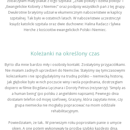
zobaczyłam mały plakat z logo szpitala: „Znaki pokuty i dzieła pokoju” i
„Ewangelickie Kobiety z Niemiec” oraz podpisy wszystkich pań z tej grupy.
Dwukrotnie brałyśmy udział w ekumenicznym nabożeństwie w kaplicy
szpitalnej. Tak było w ostatnich latach. W nabożeństwie uczestniczył
ksiądz katolicki szpitala oraz dwie duchowne: Halina Radacz i Sylwia
Herche z kościołów ewangelickich Polski i Niemiec.
Koleżanki na określony czas
Był to dla mnie bardzo miły i osobisty kontakt. Zostałyśmy przyjaciółkami.
Nie miałam żadnych uprzedzeń do Niemców. Stałyśmy się tymczasowymi
koleżankami i nie spoglądałyśmy na trudną polsko – niemiecką historię.
Jak głębokie było w nich poczucie winy i wola pojednania, dostrzegłam
dopiero w filmie Bogdana Lęcznara i Doroty Petrus (reżyserzy): 'Simply as
a human being’ (po polsku z angielskimi napisami). Pewnego dnia
dostałam telefon od mojej szefowej, Grażyny, która zapytała mnie, czy
grupa niemiecka nie mogłaby popracować na moim oddziale
rehabilitacyjnym.
Powiedziałam, że tak.. W pierwszym roku poprosiłam panie o umycie
okien. A one potem wykonywały tę prośbę szybko każdego dnia.