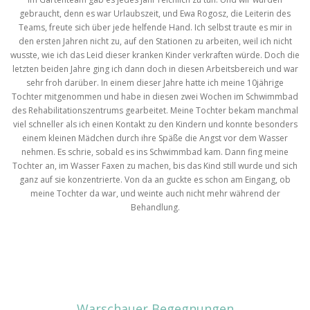
gebraucht, denn es war Urlaubszeit, und Ewa Rogosz, die Leiterin des
Teams, freute sich über jede helfende Hand. Ich selbst traute es mir in
den ersten Jahren nicht zu, auf den Stationen zu arbeiten, weil ich nicht
wusste, wie ich das Leid dieser kranken Kinder verkraften würde. Doch die
letzten beiden Jahre ging ich dann doch in diesen Arbeitsbereich und war
sehr froh darüber. In einem dieser Jahre hatte ich meine 10jährige
Tochter mitgenommen und habe in diesen zwei Wochen im Schwimmbad
des Rehabilitationszentrums gearbeitet. Meine Tochter bekam manchmal
viel schneller als ich einen Kontakt zu den Kindern und konnte besonders
einem kleinen Mädchen durch ihre Späße die Angst vor dem Wasser
nehmen. Es schrie, sobald es ins Schwimmbad kam. Dann fing meine
Tochter an, im Wasser Faxen zu machen, bis das Kind still wurde und sich
ganz auf sie konzentrierte. Von da an guckte es schon am Eingang, ob
meine Tochter da war, und weinte auch nicht mehr während der
Behandlung.
Warschauer Begegnungen