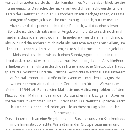
wurde, heirateten sie doch. In der Familie ihres Mannes aber blieb sie die
unerwünschte Deutsche, die mit verantwortlich gemacht wurde für die
Taten der Deutschen in Polen. Besonders ist mir nachgegangen, dass sie
sinngemäß sagte: „Ich spreche nicht richtig Deutsch, nur Deutsch mit
Akzent, und ich spreche nicht richtig Polnisch, weil das eine schwere
Sprache ist. Und ich habe immer Angst, wenn die Zeiten sich noch mal
ändern, dass ich nirgendwo mehr hingehöre – weil die einen mich nicht
als Polin und die anderen mich nicht als Deutsche akzeptieren.“ Allein, um
diese Frau kennengelernt zu haben, hatte sich für mich die Reise gelohnt.
Meistens besuchten wir auch einen Sonntagsgottesdienst in der
Trinitatiskirche und wurden danach zum Essen eingeladen. Anschließend
erhielten wir eine Führung durch das frühere jüdische Ghetto. Überhaupt
spielte die polnische und die jüdische Geschichte Warschaus bei unserem
Aufenthalt immer eine große Rolle. Wenn wir über den 1. August da
waren, nahmen wir auch an den Gedenkfeiern für den Warschauer
Aufstand 1944 teil. Beim ersten Mal hatte uns Halina empfohlen, auf den
Platz vor dem Mahnmal, das an den Aufstand erinnert, zu gehen. Aber wir
sollten darauf verzichten, uns zu unterhalten. Die deutsche Sprache weckt
bei vielen Polinnen und Polen gerade an diesem Tag schmerzliche
Erinnerungen.
Das erinnert mich an eine Begebenheit im Bus, der uns vom Krankenhaus
in die Innenstadt brachte. Wir saßen in der Gruppe zusammen und