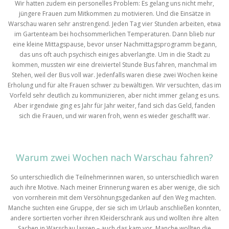
Wir hatten zudem ein personelles Problem: Es gelang uns nicht mehr,
jüngere Frauen zum Mitkommen zu motivieren. Und die Einsätze in
Warschau waren sehr anstrengend. Jeden Tag vier Stunden arbeiten, etwa
im Gartenteam bei hochsommerlichen Temperaturen. Dann blieb nur
eine kleine Mittagspause, bevor unser Nachmittagsprogramm begann,
das uns oft auch psychisch einiges abverlangte. Um in die Stadt zu
kommen, mussten wir eine dreiviertel Stunde Bus fahren, manchmal im
Stehen, weil der Bus voll war. Jedenfalls waren diese zwei Wochen keine
Erholung und für alte Frauen schwer zu bewältigen. Wir versuchten, das im
Vorfeld sehr deutlich zu kommunizieren, aber nicht immer gelang es uns.
Aber irgendwie ging es Jahr für Jahr weiter, fand sich das Geld, fanden
sich die Frauen, und wir waren froh, wenn es wieder geschafft war.
Warum zwei Wochen nach Warschau fahren?
So unterschiedlich die Teilnehmerinnen waren, so unterschiedlich waren
auch ihre Motive. Nach meiner Erinnerung waren es aber wenige, die sich
von vornherein mit dem Versöhnungsgedanken auf den Weg machten.
Manche suchten eine Gruppe, der sie sich im Urlaub anschließen konnten,
andere sortierten vorher ihren Kleiderschrank aus und wollten ihre alten
Sachen in Warschau lassen – auch das kam vor. Manche wollten die