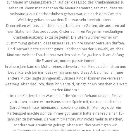
zur Mauer im Eingangsbereich, auf der das Logo des Krankenhauses zu
sehen ist. Wenn man näher an die Mauer herantrat, sah man, dass sie
vollständig aus Geschosshülsen gebaut war, die nach dem Zweiten
Weltkrieg gefunden wurden. Das war sehr beeindruckend.
Dann teilten wir uns auf: die einen arbeiteten im Garten, die anderen auf
den Stationen. Das bedeutete, Kinder auf ihren Wegen im weitläufigen
Krankenhauskomplex zu begleiten. Die Eltern wurden vorher um
Zustimmung gebeten, dass unsere Frauen ihre Kinder betreuen durften.
Und Barbara hatte ein sehr gutes Händchen bei der Auswahl, welches
Kind von welcher Frau betreut werden sollte. Sie guckte sich am Anfang
die Frauen an, und es passte immer.
In einem Jahr kam die Mutter eines schwerkranken Kindes auf mich zu und
bedankte sich bei mir, dass wir da sind und diese Arbeit machen. Eine
andere Mutter sagte sinngemäß: „Unsere Kinder können nie verreisen,
weit weg. Aber dadurch, dass Ihr hier seid, bringt Ihr ein bisschen die Welt
zu den Kindern.“
Um den Kindern beim Warten auf die nächste Behandlung die Zeit zu
vertreiben, hatten wir meistens kleine Spiele mit, die man auch ohne
Sprachkenntnisse miteinander spielen konnte. Ein Memory oder ein
Kartenspiel machte sich da immer gut. Einmal hatte eine Frau einen 15-
Jährigen zu betreuen. Da war mit Memory nun nichts mehr zu machen,
sondern war Kreativität gefragt. Aber auch das bewältigten wir.
Im Gartenteam gab es jedes Jahr reichlich zu tun. Und wir wurden