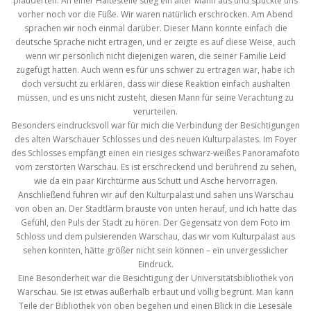
plauderten. An einer Haltestelle stieg ein alter Mann aus und spuckte uns
vorher noch vor die Füße. Wir waren natürlich erschrocken. Am Abend
sprachen wir noch einmal darüber. Dieser Mann konnte einfach die
deutsche Sprache nicht ertragen, und er zeigte es auf diese Weise, auch
wenn wir persönlich nicht diejenigen waren, die seiner Familie Leid
zugefügt hatten. Auch wenn es für uns schwer zu ertragen war, habe ich
doch versucht zu erklären, dass wir diese Reaktion einfach aushalten
müssen, und es uns nicht zusteht, diesen Mann für seine Verachtung zu
verurteilen.
Besonders eindrucksvoll war für mich die Verbindung der Besichtigungen
des alten Warschauer Schlosses und des neuen Kulturpalastes. Im Foyer
des Schlosses empfängt einen ein riesiges schwarz-weißes Panoramafoto
vom zerstörten Warschau. Es ist erschreckend und berührend zu sehen,
wie da ein paar Kirchtürme aus Schutt und Asche hervorragen.
Anschließend fuhren wir auf den Kulturpalast und sahen uns Warschau
von oben an. Der Stadtlärm brauste von unten herauf, und ich hatte das
Gefühl, den Puls der Stadt zu hören. Der Gegensatz von dem Foto im
Schloss und dem pulsierenden Warschau, das wir vom Kulturpalast aus
sehen konnten, hätte größer nicht sein können – ein unvergesslicher
Eindruck.
Eine Besonderheit war die Besichtigung der Universitätsbibliothek von
Warschau. Sie ist etwas außerhalb erbaut und völlig begrünt. Man kann
Teile der Bibliothek von oben begehen und einen Blick in die Lesesäle