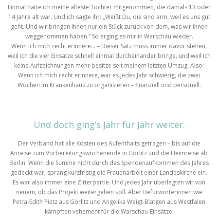
Einmal hatte ich meine älteste Tochter mitgenommen, die damals 13 oder
14 Jahre alt war. Und ich sagte ihr: „Weißt Du, die sind arm, weil es uns gut
geht. Und wir bringen ihnen nur ein Stück zurück von dem, was wir ihnen
weggenommen haben.“ So erging es mir in Warschau wieder.
Wenn ich mich recht erinnere… – Dieser Satz muss immer davor stehen,
weil ich die vier Einsätze schnell einmal durcheinander bringe, und weil ich
keine Aufzeichnungen mehr besitze seit meinem letzten Umzug. Also:
Wenn ich mich recht erinnere, war es jedes Jahr schwierig, die zwei
Wochen im Krankenhaus zu organisieren – finanziell und personell.
Und doch ging’s Jahr für Jahr weiter.
Der Verband hat alle Kosten des Aufenthalts getragen – bis auf die
Anreise zum Vorbereitungswochenende in Görlitz und die Heimreise ab
Berlin. Wenn die Summe nicht durch das Spendenaufkommen des Jahres
gedeckt war, sprang kurzfristig die Frauenarbeit einer Landeskirche ein.
Es war also immer eine Zitterpartie. Und jedes Jahr überlegten wir von
neuem, ob das Projekt weitergehen soll. Aber Befürworterinnen wie
Petra-Edith Pietz aus Görlitz und Angelika Weigt-Blätgen aus Westfalen
kämpften vehement für die Warschau-Einsätze.