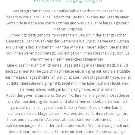
Das Programm für die Zeit außerhalb der Arbeit im Krankenhaus
bereitete vor allem Halina Radacz vor. Sie ist Diakonin und Leiterin einer
Gemeinde in der Nähe von Warschau und war viele Jahre lang Begleiterin
unserer Gruppen.
Unbedingt dazu gehörte mindestens ein Besuch in der evangelischen
Gemeinde. Der Frauenkreis der Gemeinde lud uns zu Kaffee und Kuchen
ein. Da wir jedes Jahr kamen, kannten wir viele Frauen schon. Die meisten
von ihnen waren hochbetagt, und einige von ihnen sprachen Deutsch. Es
war immer ein sehr herzliches Miteinander.
Eine dieser Frauen traf ich eines Tages zufällig in der Innenstadt. Sie lud
mich zu einem Kaffee zu sich nach Hause ein. Ich ging mit, und sie erzählte
mir ihre Lebensgeschichte, an die ich später noch oft gedacht habe. Sie ist
Sudetendeutsche und ging 1945 nicht mit ihren Eltern auf die Flucht, weil
sie, wenn ich es richtig in Erinnerung habe, noch in einem
Ausbildungsverhältnis stand. Sie war 16. Ihre Familie geriet in Dresden in
die Bombardierung der Stadt, und alle kamen ums Leben. Sie war nun
ganz auf sich allein gestellt und blieb in Polen. Als die Polen kamen,
stellten sie sie als Magd auf dem Hof ein, der früher ihren Eltern gehört
hatte, und nutzten ihre Arbeitskraft aus. Dann verliebte sie sich in einen
polnischen jungen Mann, der sie heiraten wollte. Weil sie evangelisch und
deutsch war, wollten seine Eltern es nicht erlauben. Als sie schwanger