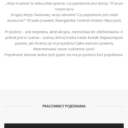
„Moja trudność to dokuczliwe pytanie: czy pojednanie jest dzisiaj, 70 lat po
rozpoczęciu
Drugiej Wojny Światowej, wciąż aktualne? Czy pojednanie jest nadal
konieczne? ”
(Frauke Josuweit, Ewangelickie Centrum Kobiet i Mężczyzn)
Przyszłość – jest niepewna, abstrakcyjna, niemożliwa do zdefiniowania. A
jednak jest to szansa – szansa, której trzeba nadać kształt. Najważniejsze
pytanie: jak chcemy żyć w przyszłości? Jakie wartości powinny
determinować nasze codzienne życie?
Pojednanie stanowi sedno tych pytań: nie ma przyszłości bez pojednania.
PRACOWNICY POJEDNANIA