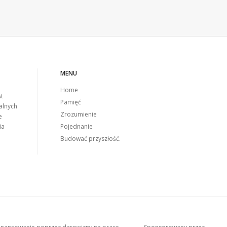
MENU
Home
st
Pamięć
alnych
Zrozumienie
e
Pojednanie
ia
Budować przyszłość.