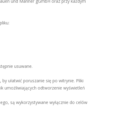
 Frauen und Männer gGmbH oraz przy każdym
liku:
astępnie usuwane.
by ułatwić poruszanie się po witrynie. Pliki
nik umożliwiających odtworzenie wyświetleń
nego, są wykorzystywane wyłącznie do celów