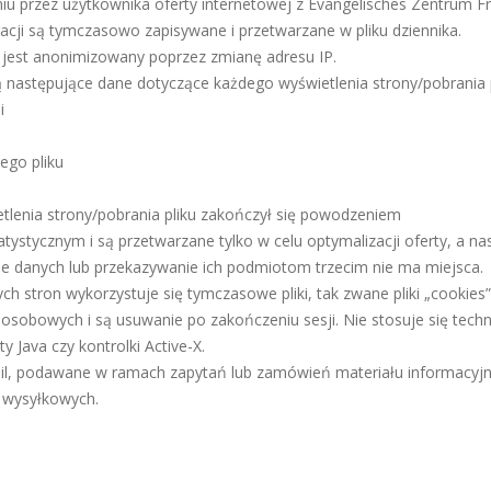
iu przez użytkownika oferty internetowej z Evangelisches Zentrum
eracji są tymczasowo zapisywane i przetwarzane w pliku dziennika.
 jest anonimizowany poprzez zmianę adresu IP.
 następujące dane dotyczące każdego wyświetlenia strony/pobrania p
i
ego pliku
etlenia strony/pobrania pliku zakończył się powodzeniem
atystycznym i są przetwarzane tylko w celu optymalizacji oferty, a n
e danych lub przekazywanie ich podmiotom trzecim nie ma miejsca.
h stron wykorzystuje się tymczasowe pliki, tak zwane pliki „cookies”, 
 osobowych i są usuwanie po zakończeniu sesji. Nie stosuje się tech
ty Java czy kontrolki Active-X.
ail, podawane w ramach zapytań lub zamówień materiału informacyj
 wysyłkowych.