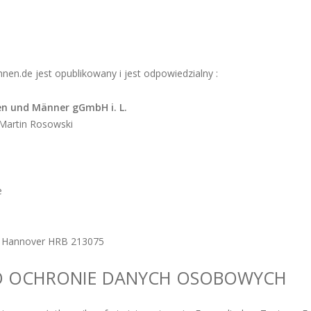
en.de jest opublikowany i jest odpowiedzialny :
en und Männer gGmbH i. L.
 Martin Rosowski
e
e
y Hannover HRB 213075
O OCHRONIE DANYCH OSOBOWYCH